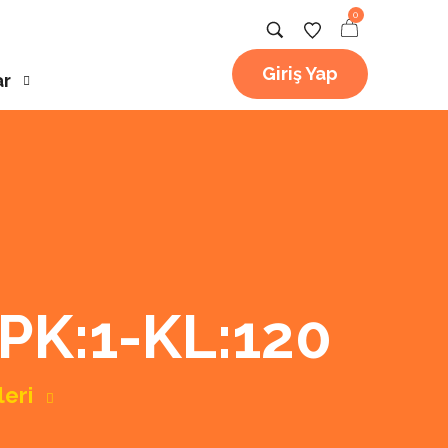
0
Giriş Yap
ar
K:1-KL:120
leri