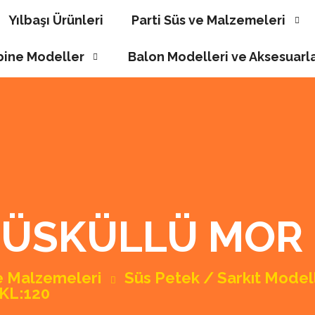
Yılbaşı Ürünleri
Parti Süs ve Malzemeleri
ine Modeller
Balon Modelleri ve Aksesuarl
PÜSKÜLLÜ MOR P
ve Malzemeleri
Süs Petek / Sarkıt Model
KL:120