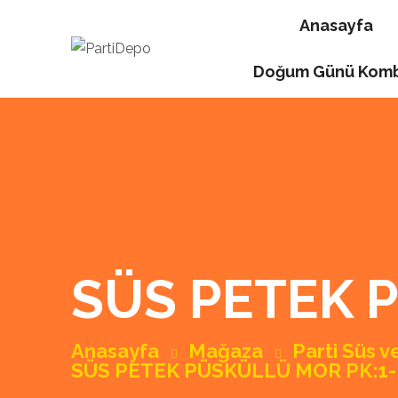
Anasayfa
Doğum Günü Komb
SÜS PETEK 
Anasayfa
Mağaza
Parti Süs 
SÜS PETEK PÜSKÜLLÜ MOR PK:1-