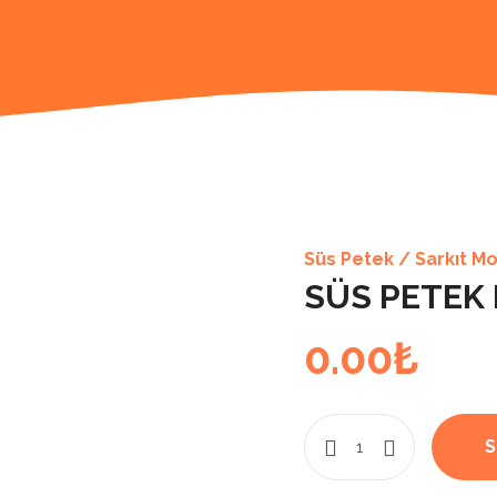
Süs Petek / Sarkıt Mo
SÜS PETEK 
0.00
₺
S